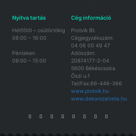
Nyitva tartás​
Cég információ
Hétfőtől – csütörtökig
Protvik Bt.
08:00 – 16:00
Cégjegyzékszám:
04 06 00 49 47
Adószám:
Pénteken
20874177-2-04
08:00 – 15:00
5600 Békéscsaba
Őszi u.1
Tel/Fax:66-446-366
www.protvik.hu
www.dekorszalveta.hu