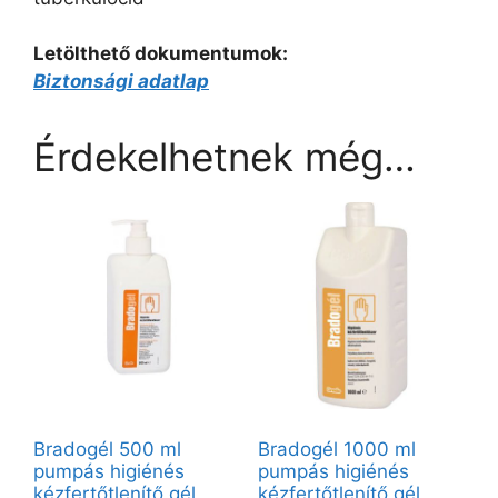
Letölthető dokumentumok:
Biztonsági adatlap
Érdekelhetnek még…
Bradogél 500 ml
Bradogél 1000 ml
pumpás higiénés
pumpás higiénés
kézfertőtlenítő gél
kézfertőtlenítő gél