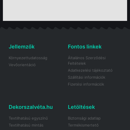
Jellemzők
Fontos linkek
Környezettudatosság
Általános Szerződési
Feltételek
Vevőorientáció
Adatkezelési tájékoztató
Szállítási információk
Fizetési információk
Dekorszalvéta.hu
Letöltések
Textilhatású egyszínű
Biztonsági adatlap
Textilhatású mintás
Termékismertető