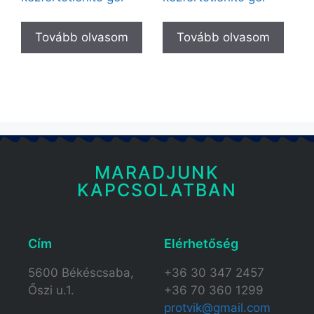
Tovább olvasom
Tovább olvasom
MARADJUNK
KAPCSOLATBAN
Cím
Elérhetőség​
5600 Békéscsaba,
+36 30 347 2457
Őszi u.1.
+36 70 360 1299
protvik@gmail.com