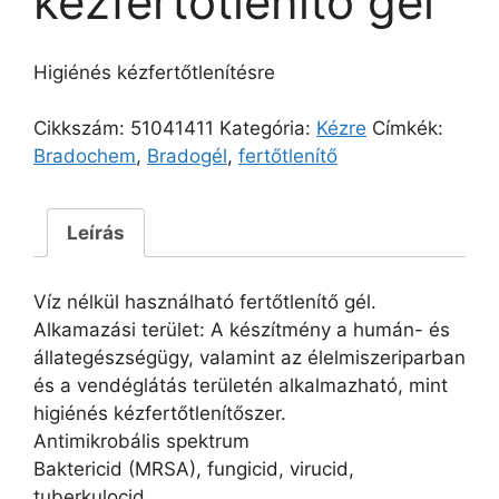
kézfertőtlenítő gél
Higiénés kézfertőtlenítésre
Cikkszám:
51041411
Kategória:
Kézre
Címkék:
Bradochem
,
Bradogél
,
fertőtlenítő
Leírás
Víz nélkül használható fertőtlenítő gél.
Alkamazási terület: A készítmény a humán- és
állategészségügy, valamint az élelmiszeriparban
és a vendéglátás területén alkalmazható, mint
higiénés kézfertőtlenítőszer.
Antimikrobális spektrum
Baktericid (MRSA), fungicid, virucid,
tuberkulocid