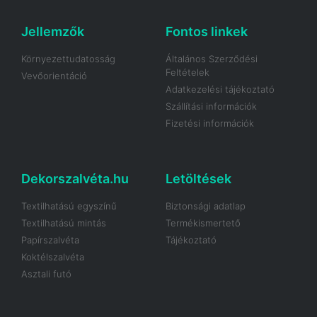
Jellemzők
Fontos linkek
Környezettudatosság
Általános Szerződési
Feltételek
Vevőorientáció
Adatkezelési tájékoztató
Szállítási információk
Fizetési információk
Dekorszalvéta.hu
Letöltések
Textilhatású egyszínű
Biztonsági adatlap
Textilhatású mintás
Termékismertető
Papírszalvéta
Tájékoztató
Koktélszalvéta
Asztali futó