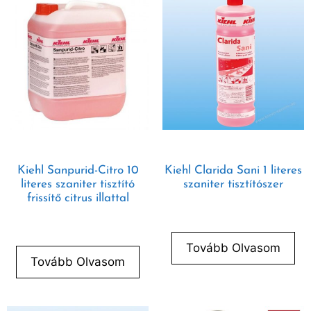
Kiehl Sanpurid-Citro 10
Kiehl Clarida Sani 1 literes
literes szaniter tisztító
szaniter tisztítószer
frissítő citrus illattal
Tovább Olvasom
Tovább Olvasom