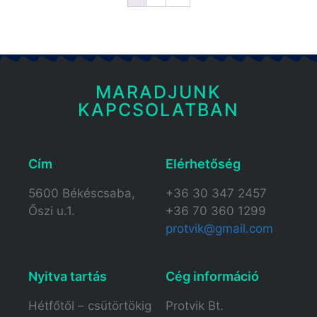
MARADJUNK
KAPCSOLATBAN
Cím
Elérhetőség​
5600 Békéscsaba,
+36 30 347 2457
Őszi u.1.
+36 70 360 1299
protvik@gmail.com
Nyitva tartás​
Cég információ
Hétfőtől – csütörtökig
Protvik Bt.