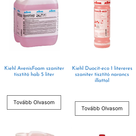
Kiehl AvenisFoam szaniter
Kiehl Duocit-eco 1 litereres
tisztító hab 5 liter
szaniter tisztító narancs
illattal
Tovább Olvasom
Tovább Olvasom