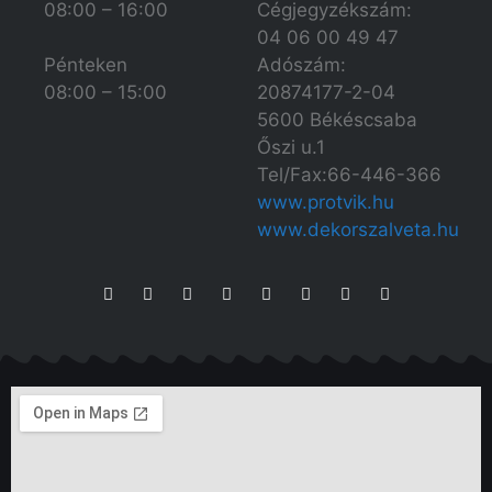
08:00 – 16:00
Cégjegyzékszám:
04 06 00 49 47
Adószám:
Pénteken
20874177-2-04
08:00 – 15:00
5600 Békéscsaba
Őszi u.1
Tel/Fax:66-446-366
www.protvik.hu
www.dekorszalveta.hu