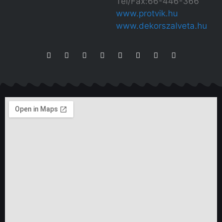
Tel/Fax:66-446-366
www.protvik.hu
www.dekorszalveta.hu