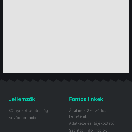
Jellemzők
Fontos linkek
Környezettudatosság
Általános Szerződési
Feltételek
Vevőorientáció
Adatkezelési tájékoztató
Szállítási információk