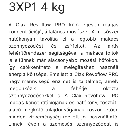
3XP1 4 kg
A Clax Revoflow PRO különlegesen magas
koncentrációjú, általános mosószer. A mosószer
hatékonyan távolítja el a legtöbb makacs
szennyeződést és zsírfoltot. Az aktív
fehérítőrendszer segítségével a makacs foltok
is eltűnnek már alacsonyabb mosási hőfokon.
Így csökkenthető a melegítéshez használt
energia költsége. Emellett a Clax Revoflow PRO
nagy mennyiségű enzimet is tartalmaz, amely
megbirkózik a fehérje okozta
szennyeződésekkel is. A Clax Revoflow PRO
magas koncentrációjának és hatékony, foszfát-
alapú megkötő tulajdonságainak köszönhetően
minden vízkeménység mellett jól használható.
Ennek révén a szemcsés szennyeződést is