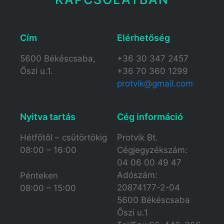
Cím
Elérhetőség​
5600 Békéscsaba,
+36 30 347 2457
Őszi u.1.
+36 70 360 1299
protvik@gmail.com
Nyitva tartás​
Cég információ
Hétfőtől – csütörtökig
Protvik Bt.
08:00 – 16:00
Cégjegyzékszám:
04 06 00 49 47
Adószám:
Pénteken
20874177-2-04
08:00 – 15:00
5600 Békéscsaba
Őszi u.1