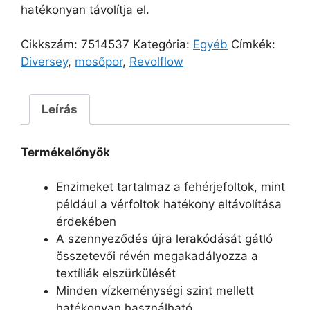
hatékonyan távolítja el.
Cikkszám:
7514537
Kategória:
Egyéb
Címkék:
Diversey
,
mosőpor
,
Revolflow
Leírás
Termékelőnyök
Enzimeket tartalmaz a fehérjefoltok, mint
például a vérfoltok hatékony eltávolítása
érdekében
A szennyeződés újra lerakódását gátló
összetevői révén megakadályozza a
textíliák elszürkülését
Minden vízkeménységi szint mellett
hatékonyan használható