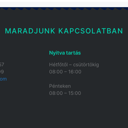
MARADJUNK KAPCSOLATBAN
Nyitva tartás​
57
Hétfőtől – csütörtökig
99
08:00 – 16:00
com
Pénteken
08:00 – 15:00