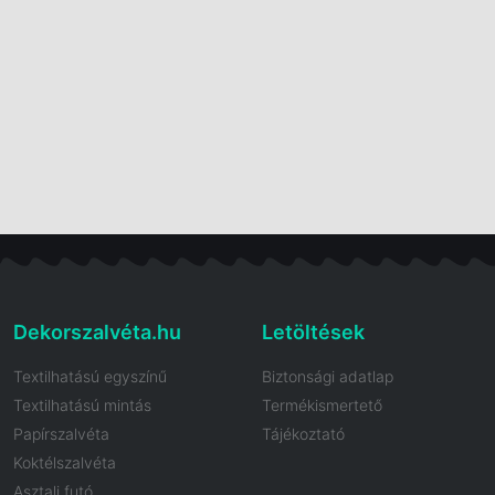
Dekorszalvéta.hu
Letöltések
Textilhatású egyszínű
Biztonsági adatlap
Textilhatású mintás
Termékismertető
Papírszalvéta
Tájékoztató
Koktélszalvéta
Asztali futó