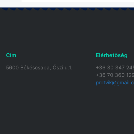
Cím
Elérhetőség​
5600 Békéscsaba, Őszi u.1.
+36 30 347 24
+36 70 360 12
protvik@gmail.