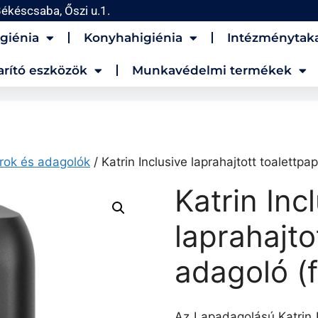
ékéscsaba, Őszi u.1.
giénia
Konyhahigiénia
Intézménytaka
arító eszközök
Munkavédelmi termékek
írok és adagolók
/ Katrin Inclusive laprahajtott toalettpa
Katrin Inc
laprahajto
adagoló (
Az Lapadagolású Katrin I