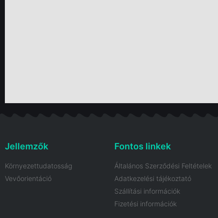
Jellemzők
Fontos linkek
Környezettudatosság
Általános Szerződési Feltételek
Vevőorientáció
Adatkezelési tájékoztató
Szállítási információk
Fizetési információk