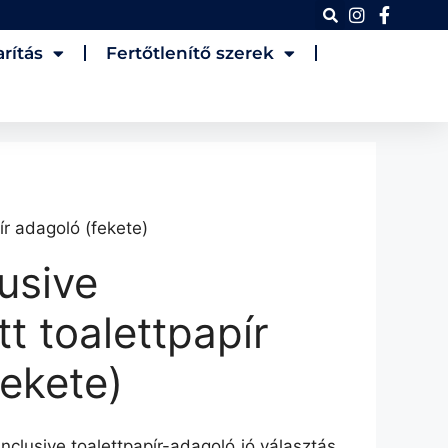
rítás
Fertőtlenítő szerek
pír adagoló (fekete)
lusive
tt toalettpapír
fekete)
nclusive toalettpapír-adagoló jó választás