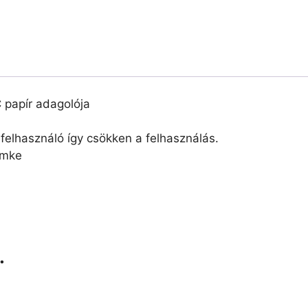
papír adagolója
 felhasználó így csökken a felhasználás.
ímke
…