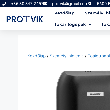
+36 30 347 2457
protvik@gmail.com
5600 B
Kezdőlap
Személyi hi
Takarítógépek
Tak
Kezdőlap
/
Személyi higiénia
/
Toalettpap