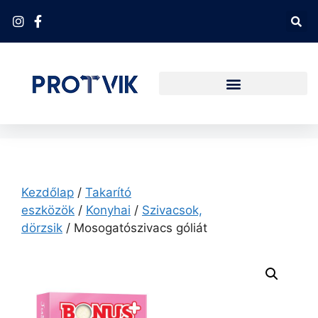
Kezdőlap
/
Takarító
eszközök
/
Konyhai
/
Szivacsok,
dörzsik
/ Mosogatószivacs góliát