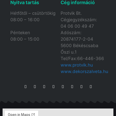
Nyitva tartás​
Cég információ
Hétfőtől – csütörtökig
Protvik Bt.
08:00 – 16:00
Cégjegyzékszám:
04 06 00 49 47
Adószám:
Pénteken
20874177-2-04
08:00 – 15:00
5600 Békéscsaba
Őszi u.1
Tel/Fax:66-446-366
www.protvik.hu
www.dekorszalveta.hu