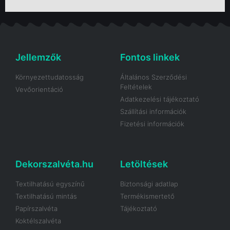
Jellemzők
Fontos linkek
Környezettudatosság
Általános Szerződési
Feltételek
Vevőorientáció
Adatkezelési tájékoztató
Szállítási információk
Fizetési információk
Dekorszalvéta.hu
Letöltések
Textilhatású egyszínű
Biztonsági adatlap
Textilhatású mintás
Termékismertető
Papírszalvéta
Tájékoztató
Koktélszalvéta