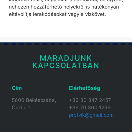
nehezen hozzáférhető helyekről is hatékonyan
eltávolítja lerakódásokat vagy a vízkövet.
MARADJUNK
KAPCSOLATBAN
Cím
Elérhetőség​
5600 Békéscsaba,
+36 30 347 2457
Őszi u.1.
+36 70 360 1299
protvik@gmail.com