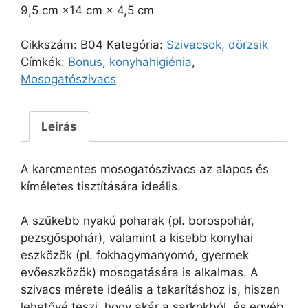
9,5 cm ×14 cm × 4,5 cm
Cikkszám:
B04
Kategória:
Szivacsok, dörzsik
Címkék:
Bonus
,
konyhahigiénia
,
Mosogatószivacs
Leírás
A karcmentes mosogatószivacs az alapos és
kíméletes tisztítására ideális.
A szűkebb nyakú poharak (pl. borospohár,
pezsgőspohár), valamint a kisebb konyhai
eszközök (pl. fokhagymanyomó, gyermek
evőeszközök) mosogatására is alkalmas. A
szivacs mérete ideális a takarításhoz is, hiszen
lehetővé teszi, hogy akár a sarkokból, és egyéb,