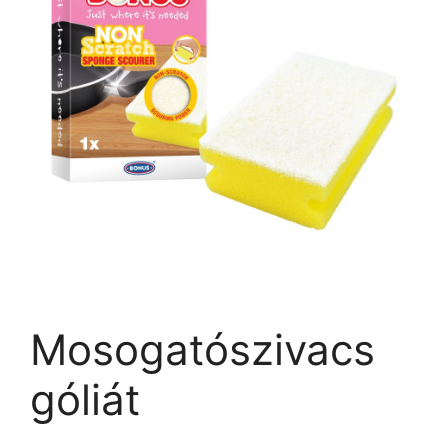
Mosogatószivacs
góliát