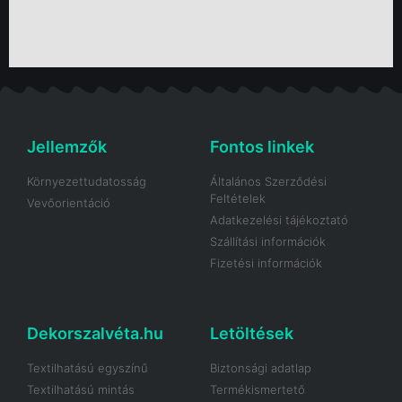
Jellemzők
Fontos linkek
Környezettudatosság
Általános Szerződési
Feltételek
Vevőorientáció
Adatkezelési tájékoztató
Szállítási információk
Fizetési információk
Dekorszalvéta.hu
Letöltések
Textilhatású egyszínű
Biztonsági adatlap
Textilhatású mintás
Termékismertető