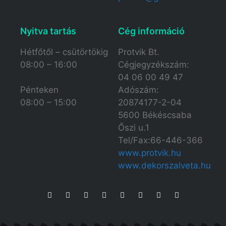
Nyitva tartás​
Cég információ
Hétfőtől – csütörtökig
Protvik Bt.
08:00 – 16:00
Cégjegyzékszám:
04 06 00 49 47
Adószám:
Pénteken
20874177-2-04
08:00 – 15:00
5600 Békéscsaba
Őszi u.1
Tel/Fax:66-446-366
www.protvik.hu
www.dekorszalveta.hu