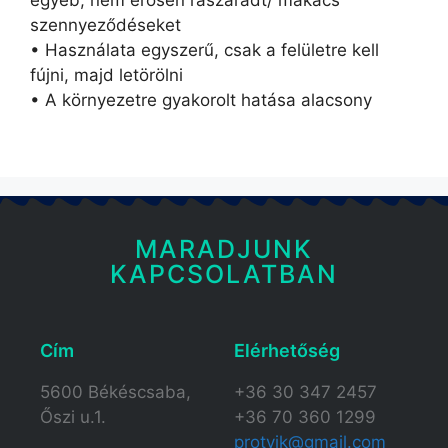
egyéb, nem erősen rászáradt/ makacs
szennyeződéseket
• Használata egyszerű, csak a felületre kell
fújni, majd letörölni
• A környezetre gyakorolt hatása alacsony
MARADJUNK
KAPCSOLATBAN
Cím
Elérhetőség​
5600 Békéscsaba,
+36 30 347 2457
Őszi u.1.
+36 70 360 1299
protvik@gmail.com