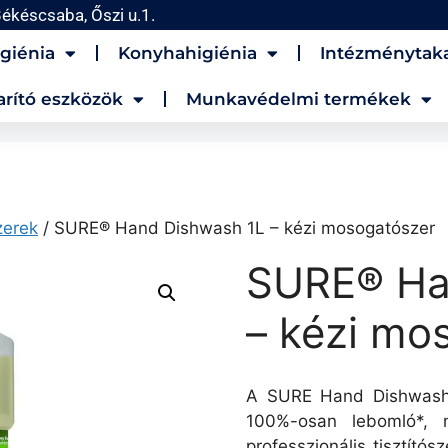
ékéscsaba, Őszi u.1.
giénia
Konyhahigiénia
Intézménytaka
arító eszközök
Munkavédelmi termékek
zerek
/ SURE® Hand Dishwash 1L – kézi mosogatószer
SURE® Ha
– kézi mo
A SURE Hand Dishwash 
100%-osan lebomló*, n
professzionális tisztítós