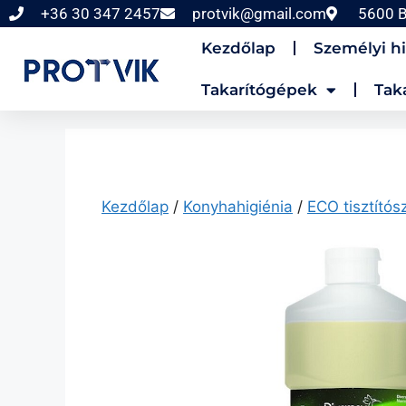
+36 30 347 2457
protvik@gmail.com
5600 B
Kezdőlap
Személyi hi
Takarítógépek
Tak
Kezdőlap
/
Konyhahigiénia
/
ECO tisztítós