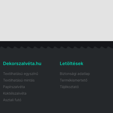
Dekorszalvéta.hu
Letöltések
Textilhatású egyszínű
Biztonsági adatlap
Textilhatású mintás
Termékismertető
Papírszalvéta
Tájékoztató
Koktélszalvéta
Asztali futó