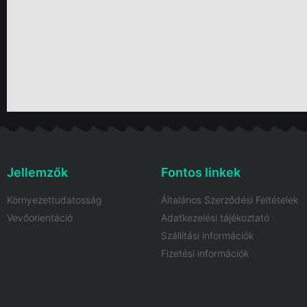
Jellemzők
Fontos linkek
Környezettudatosság
Általános Szerződési Feltételek
Vevőorientáció
Adatkezelési tájékoztató
Szállítási információk
Fizetési információk