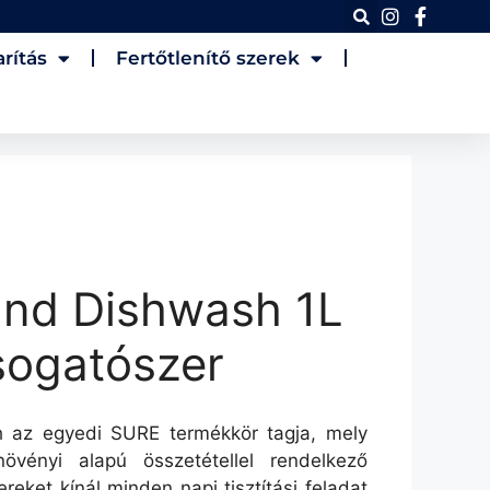
rítás
Fertőtlenítő szerek
nd Dishwash 1L
sogatószer
az egyedi SURE termékkör tagja, mely
övényi alapú összetétellel rendelkező
zereket kínál minden napi tisztítási feladat