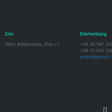
Cím
Elérhetőség​
5600 Békéscsaba, Őszi u.1.
+36 30 347 24
+36 70 360 12
protvik@gmail.