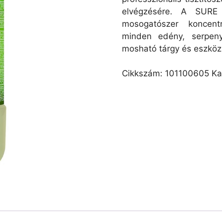
elvégzésére. A SURE
mosogatószer koncent
minden edény, serpen
mosható tárgy és eszköz
Cikkszám:
101100605
Ka