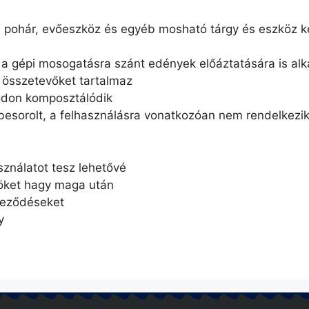
, pohár, evőeszköz és egyéb mosható tárgy és eszköz 
a gépi mosogatásra szánt edények előáztatására is al
 összetevőket tartalmaz
ódon komposztálódik
esorolt, a felhasználásra vonatkozóan nem rendelkezik
ználatot tesz lehetővé
zöket hagy maga után
nyeződéseket
y