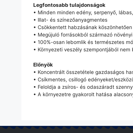
Legfontosabb tulajdonságok
• Minden minden edény, serpenyő, lábas
• Illat- és színezőanyagmentes
• Csökkentett habzásának köszönhetően 
• Megújuló forrásokból származó növényi
• 100%-osan lebomlik és természetes m
• Környezeti veszély szempontjából nem b
Előnyök
• Koncentrált összetétele gazdaságos has
• Csíkmentes, csillogó edényeket/eszkö
• Feloldja a zsíros- és odaszáradt szen
• A környezetre gyakorolt hatása alacson