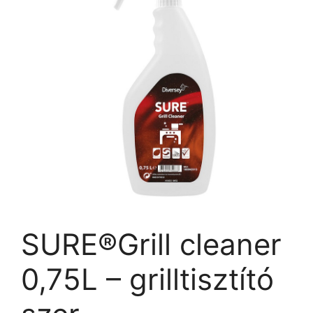
SURE®Grill cleaner
0,75L – grilltisztító