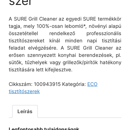
szer
A SURE Grill Cleaner az egyedi SURE termékkör
tagja, mely 100%-osan lebomló*, növényi alapú
összetétellel rendelkező professzionális
tisztítószereket kínál minden napi tisztítási
feladat elvégzésére. A SURE Grill Cleaner az
erősen szennyezett konyhai berendezések, pl.
sütők, tűzhelyek vagy grillezők/pirítók hatékony
tisztítására lett kifejlesztve.
Cikkszám:
100943915
Kategória:
ECO
tisztítószerek
Leírás
Legfontosabb tulajdonságok