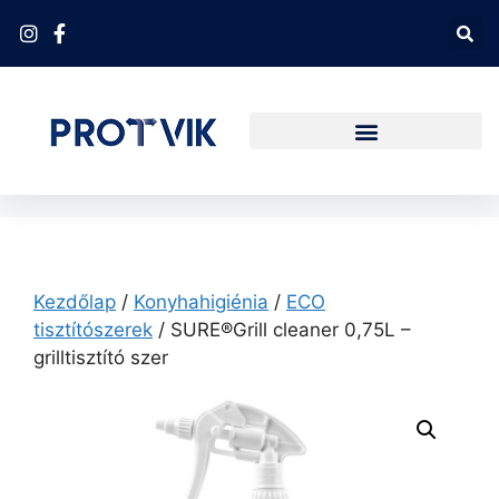
Kezdőlap
/
Konyhahigiénia
/
ECO
tisztítószerek
/ SURE®Grill cleaner 0,75L –
grilltisztító szer