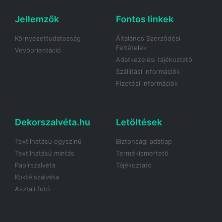
Jellemzők
Fontos linkek
Környezettudatosság
Általános Szerződési
Feltételek
Vevőorientáció
Adatkezelési tájékoztató
Szállítási információk
Fizetési információk
Dekorszalvéta.hu
Letöltések
Textilhatású egyszínű
Biztonsági adatlap
Textilhatású mintás
Termékismertető
Papírszalvéta
Tájékoztató
Koktélszalvéta
Asztali futó