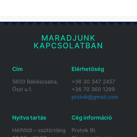
MARADJUNK
KAPCSOLATBAN
Cím
Elérhetőség​
5600 Békéscsaba,
+36 30 347 2457
Őszi u.1.
+36 70 360 1299
protvik@gmail.com
Nyitva tartás​
Cég információ
Hétfőtől – csütörtökig
Protvik Bt.