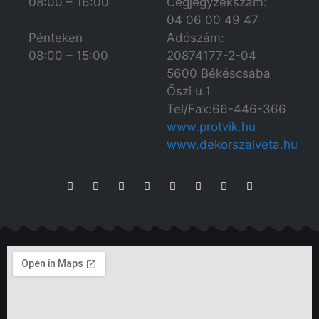
08:00 – 16:00
Cégjegyzékszám:
04 06 00 49 47
Adószám:
Pénteken
20874177-2-04
08:00 – 15:00
5600 Békéscsaba
Őszi u.1
Tel/Fax:66-446-366
www.protvik.hu
www.dekorszalveta.hu