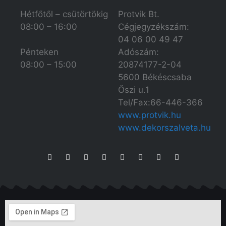
Hétfőtől – csütörtökig
Protvik Bt.
08:00 – 16:00
Cégjegyzékszám:
04 06 00 49 47
Adószám:
Pénteken
20874177-2-04
08:00 – 15:00
5600 Békéscsaba
Őszi u.1
Tel/Fax:66-446-366
www.protvik.hu
www.dekorszalveta.hu