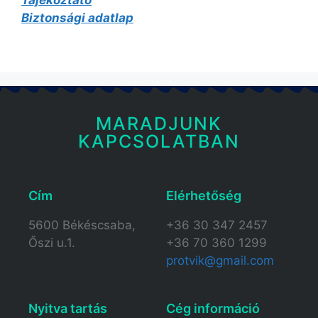
Tájékoztató
Biztonsági adatlap
MARADJUNK
KAPCSOLATBAN
Cím
Elérhetőség​
5600 Békéscsaba,
+36 30 347 2457
Őszi u.1.
+36 70 360 1299
protvik@gmail.com
Nyitva tartás​
Cég információ