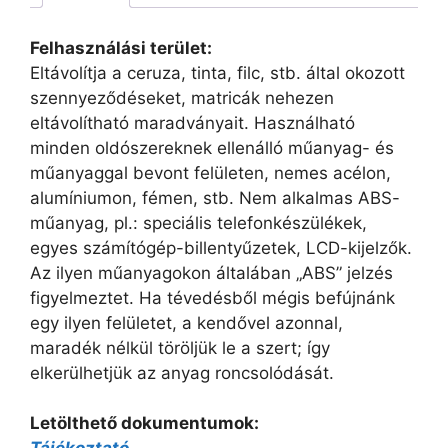
Felhasználási terület:
Eltávolítja a ceruza, tinta, filc, stb. által okozott
szennyeződéseket, matricák nehezen
eltávolítható maradványait. Használható
minden oldószereknek ellenálló műanyag- és
műanyaggal bevont felületen, nemes acélon,
alumíniumon, fémen, stb. Nem alkalmas ABS-
műanyag, pl.: speciális telefonkészülékek,
egyes számítógép-billentyűzetek, LCD-kijelzők.
Az ilyen műanyagokon általában „ABS” jelzés
figyelmeztet. Ha tévedésből mégis befújnánk
egy ilyen felületet, a kendővel azonnal,
maradék nélkül töröljük le a szert; így
elkerülhetjük az anyag roncsolódását.
Letölthető dokumentumok: