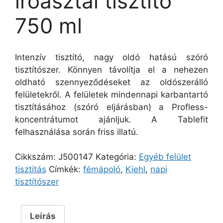
íróasztal tisztító
750 ml
Intenzív tisztító, nagy oldó hatású szóró
tisztítószer. Könnyen távolítja el a nehezen
oldható szennyeződéseket az oldószerálló
felületekről. A felületek mindennapi karbantartó
tisztításához (szóró eljárásban) a Profless-
koncentrátumot ajánljuk. A Tablefit
felhasználása során friss illatú.
Cikkszám:
J500147
Kategória:
Egyéb felület
tisztítás
Címkék:
fémápoló
,
Kiehl
,
napi
tisztítószer
Leírás