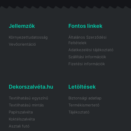
Jellemzők
Fontos linkek
Környezettudatosság
Általános Szerződési
Feltételek
Vevőorientáció
Adatkezelési tájékoztató
Szállítási információk
Fizetési információk
Dekorszalvéta.hu
Letöltések
Textilhatású egyszínű
Biztonsági adatlap
Textilhatású mintás
Termékismertető
Papírszalvéta
Tájékoztató
Koktélszalvéta
Asztali futó