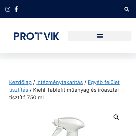
Kezdőlap
/
Intézménytakarítás
/
Egyéb felület
tisztítás
/ Kiehl Tablefit műanyag és íróasztal
tisztító 750 ml