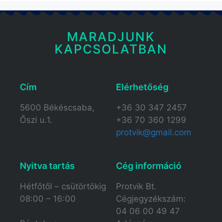
MARADJUNK
KAPCSOLATBAN
Cím
Elérhetőség​
5600 Békéscsaba,
+36 30 347 2457
Őszi u.1.
+36 70 360 1299
protvik@gmail.com
Nyitva tartás​
Cég információ
Hétfőtől – csütörtökig
Protvik Bt.
08:00 – 16:00
Cégjegyzékszám:
04 06 00 49 47