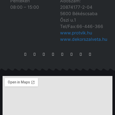
Adószám:
Pénteken
20874177-2-04
08:00 – 15:00
5600 Békéscsaba
Őszi u.1
Tel/Fax:66-446-366
www.protvik.hu
www.dekorszalveta.hu