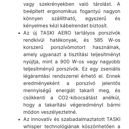
vagy szekrényekben való tárolást. A
beépített ergonomikus fogantyú nagyon
könnyen szállítható, egyszerű és
kényelmes kézi kábelrendet biztosít.
Az új TASKI AERO tartályos porszívók
rendkívül hatékonyak, és 585 W-os
korszerű porszívómotort használnak,
amely ugyanazt a tisztítási teljesítményt
nyújtja, mint a 900 W-os vagy nagyobb
teljesítményű porszívók. Ez egy zseniális
légáramlási rendszerrel érhető el. Ennek
eredményeként a porszívó jelentős
mennyiségű energiát takarít meg, és
csökkenti a CO2-kibocsátást anélkül,
hogy a takarítási végeredményt bármi
módon veszélyeztetné.
Az innovatív és szabadalmaztatott TASKI
whisper technológiának köszönhetően a