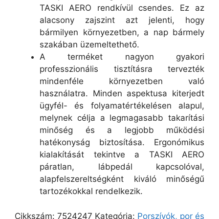
TASKI AERO rendkívül csendes. Ez az
alacsony zajszint azt jelenti, hogy
bármilyen környezetben, a nap bármely
szakában üzemeltethető.
A terméket nagyon gyakori
professzionális tisztításra tervezték
mindenféle környezetben való
használatra. Minden aspektusa kiterjedt
ügyfél- és folyamatértékelésen alapul,
melynek célja a legmagasabb takarítási
minőség és a legjobb működési
hatékonyság biztosítása. Ergonómikus
kialakítását tekintve a TASKI AERO
páratlan, lábpedál kapcsolóval,
alapfelszereltségként kiváló minőségű
tartozékokkal rendelkezik.
Cikkszám:
7524247
Kategória:
Porszívók, por és