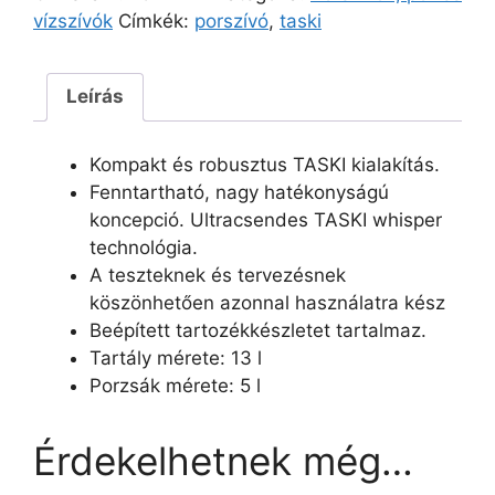
vízszívók
Címkék:
porszívó
,
taski
Leírás
Kompakt és robusztus TASKI kialakítás.
Fenntartható, nagy hatékonyságú
koncepció. Ultracsendes TASKI whisper
technológia.
A teszteknek és tervezésnek
köszönhetően azonnal használatra kész
Beépített tartozékkészletet tartalmaz.
Tartály mérete: 13 l
Porzsák mérete: 5 l
Érdekelhetnek még…