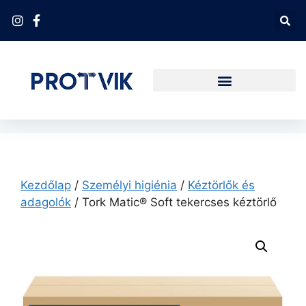
Kezdőlap
/
Személyi higiénia
/
Kéztörlők és
adagolók
/ Tork Matic® Soft tekercses kéztörlő