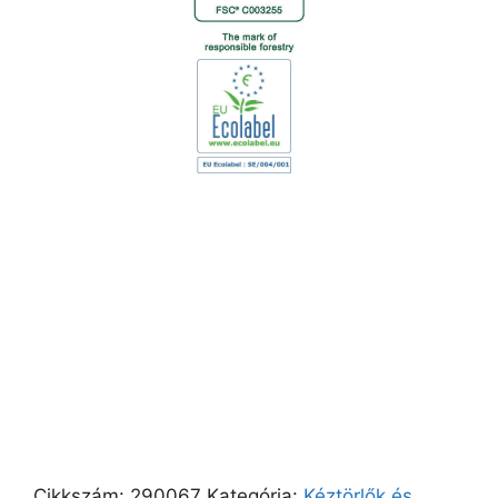
Cikkszám:
290067
Kategória:
Kéztörlők és