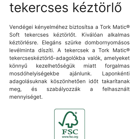
tekercses kéztörlő
Vendégei kényelméhez biztosítsa a Tork Matic®
Soft tekercses kéztörlőt. Kiválóan alkalmas
kéztörlésre. Elegáns szürke dombornyomásos
levélminta díszíti. A tekercsek a Tork Matic®
tekercseskéztörlő-adagolókba valók, amelyeket
könnyű kezelhetőségük miatt forgalmas
mosdóhelyiségekbe ajánlunk. Laponkénti
adagolásuknak köszönhetően időt takarítanak
meg, és szabályozzák a felhasznált
mennyiséget.