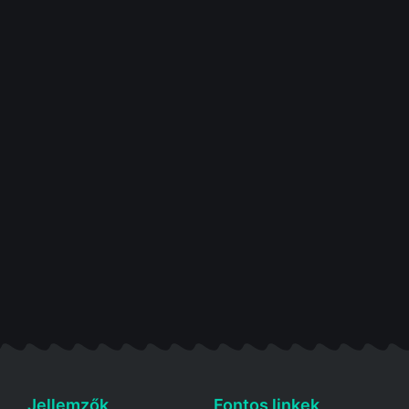
Jellemzők
Fontos linkek