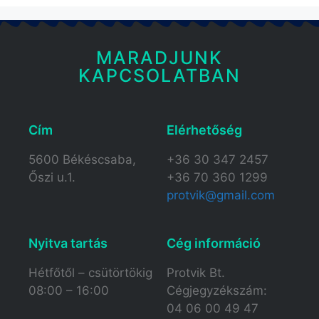
MARADJUNK
KAPCSOLATBAN
Cím
Elérhetőség​
5600 Békéscsaba,
+36 30 347 2457
Őszi u.1.
+36 70 360 1299
protvik@gmail.com
Nyitva tartás​
Cég információ
Hétfőtől – csütörtökig
Protvik Bt.
08:00 – 16:00
Cégjegyzékszám:
04 06 00 49 47