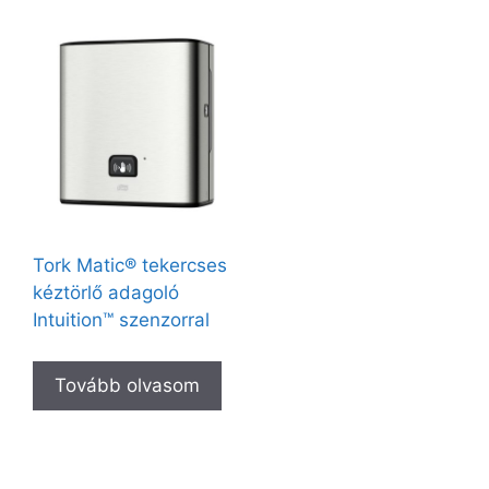
Tork Matic® tekercses
kéztörlő adagoló
Intuition™ szenzorral
Tovább olvasom